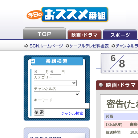
6
8
月
日
カテゴリー
チャンネル名
キーワード
密告(た
ジャンル検索
邦画
173ch(OP) 東
放送時間
20:0