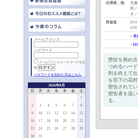
出演者、他
安藤
郎／
き／
再放送
6/14
6/20
»
番
メールアドレス
»
録
パスワード
懲役を務め古
メールアドレスとパスワードを記
つめるハード
憶
刑を終えて出
パスワードを忘れた方はこちら
を部下の花村
2026年8月
密告されてい
日
月
火
水
木
金
土
密告者を追い
1
る。
2
3
4
5
6
7
8
9
10
11
12
13
14
15
16
17
18
19
20
21
22
23
24
25
26
27
28
29
30
31