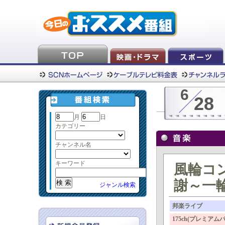
6
28
月
日
カテゴリー
チャンネル名
キーワード
風輪コン
謝～一
ジャンル検索
邦楽ライブ
175ch(プレミ