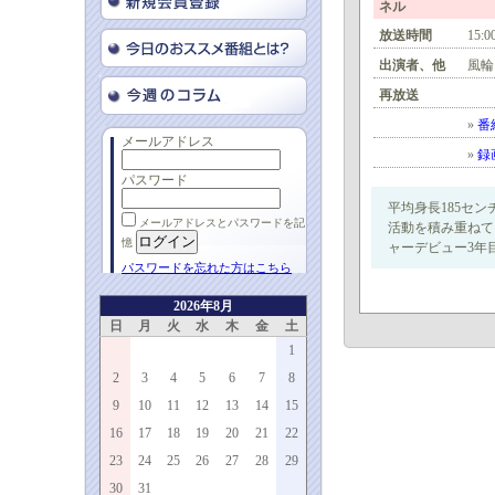
ネル
放送時間
15:0
出演者、他
風輪
再放送
»
番
メールアドレス
»
録
パスワード
平均身長185セ
メールアドレスとパスワードを記
活動を積み重ねて
憶
ャーデビュー3年
パスワードを忘れた方はこちら
2026年8月
日
月
火
水
木
金
土
1
2
3
4
5
6
7
8
9
10
11
12
13
14
15
16
17
18
19
20
21
22
23
24
25
26
27
28
29
30
31