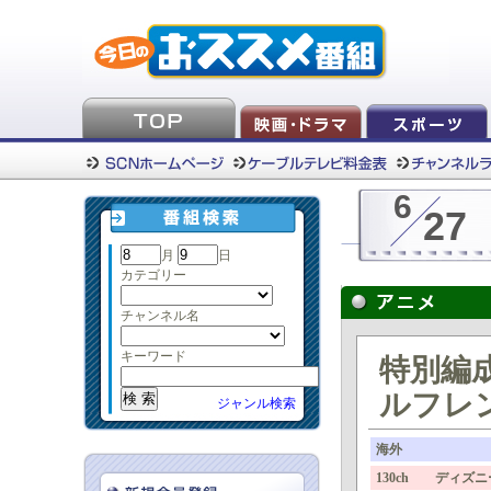
6
27
月
日
カテゴリー
チャンネル名
キーワード
特別編
ルフレ
ジャンル検索
海外
130ch ディズ