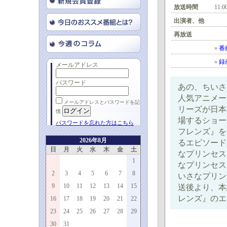
放送時間
11:0
出演者、他
再放送
»
番
»
録
メールアドレス
パスワード
あの、ちいさ
人気アニメー
メールアドレスとパスワードを記
リーズが日本
憶
場するショー
パスワードを忘れた方はこちら
フレンズ』を
2026年8月
るエピソード
日
月
火
水
木
金
土
なプリンセス
1
なプリンセス 
2
3
4
5
6
7
8
いさなプリンセス
9
10
11
12
13
14
15
送後より、本
レンズ』のエ
16
17
18
19
20
21
22
23
24
25
26
27
28
29
30
31