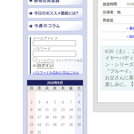
放送時間
10:0
出演者、他
再放送
»
番
»
録
メールアドレス
パスワード
6/20（土
イヤーバディ
メールアドレスとパスワードを記
ン・シリーズ
憶
『ブルーイ』
パスワードを忘れた方はこちら
お父さんに喜
2026年8月
楽しみに。【10
日
月
火
水
木
金
土
1
2
3
4
5
6
7
8
9
10
11
12
13
14
15
16
17
18
19
20
21
22
23
24
25
26
27
28
29
30
31