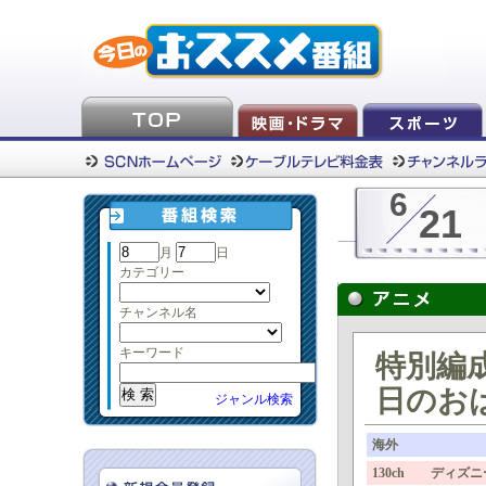
6
21
月
日
カテゴリー
チャンネル名
キーワード
特別編
日のおは
ジャンル検索
海外
130ch ディズ