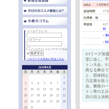
168ch J SPORTS
放送時間
17:0
出演者、他
再放送
6/2
録
メールアドレス
»
番
パスワード
»
録
メールアドレスとパスワードを記
S/Jリーグ
憶
堂に会し、予
パスワードを忘れた方はこちら
トン大会。S
2026年8月
異なる舞台で
日
月
火
水
木
金
土
と、団体戦な
1
力定着を狙う
2
3
4
5
6
7
8
会。勝敗の一
9
10
11
12
13
14
15
トン界の土台
16
17
18
19
20
21
22
目の頂上決戦
23
24
25
26
27
28
29
30
31