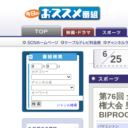
6
25
月
日
カテゴリー
チャンネル名
キーワード
第76
権大会 
ジャンル検索
BIPRO
バドミントン