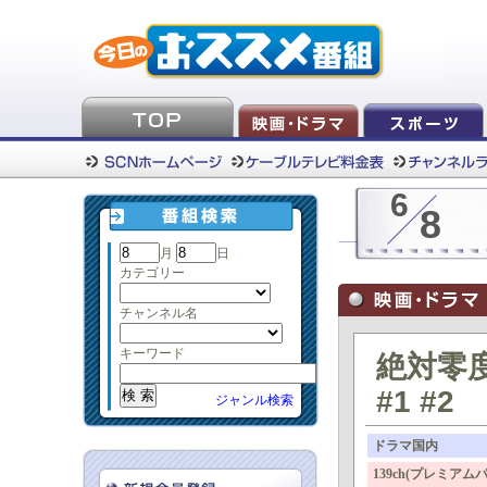
6
8
月
日
カテゴリー
チャンネル名
キーワード
絶対零度
#1 #2
ジャンル検索
ドラマ国内
139ch(プレミア