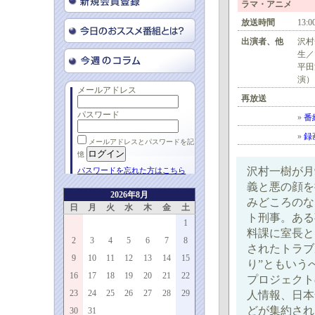
ラマ・アニメ
放送時間
13:0
出演者、他
沢村
生／
平田
演）
メールアドレス
再放送
パスワード
»
番
»
録
メールアドレスとパスワードを記
憶
沢村一樹が月
パスワードを忘れた方はこちら
義と悪の顔を
2026年8月
みどころのな
日
月
火
水
木
金
土
ト刑事。ある
1
料課に室長と
2
3
4
5
6
7
8
されたトラブ
9
10
11
12
13
14
15
り”ともいう
16
17
18
19
20
21
22
プロジェクト
23
24
25
26
27
28
29
人情報、日本
どが集約され
30
31