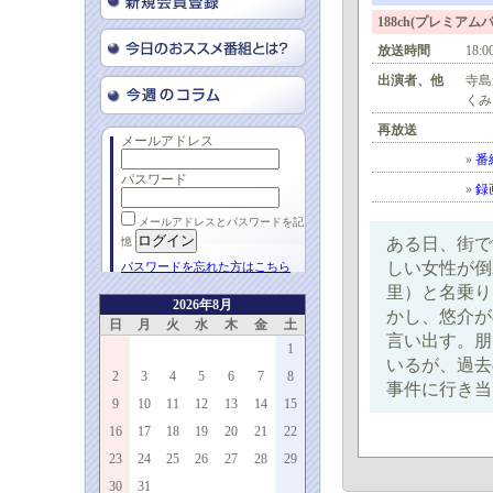
188ch(プレミア
放送時間
18:0
出演者、他
寺島
くみ
再放送
メールアドレス
»
番
パスワード
»
録
メールアドレスとパスワードを記
ある日、街で
憶
しい女性が倒
パスワードを忘れた方はこちら
里）と名乗り
2026年8月
かし、悠介が
日
月
火
水
木
金
土
言い出す。朋
1
いるが、過去
2
3
4
5
6
7
8
事件に行き当
9
10
11
12
13
14
15
16
17
18
19
20
21
22
23
24
25
26
27
28
29
30
31