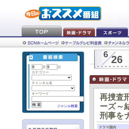
6
26
月
日
カテゴリー
チャンネル名
キーワード
再捜査
ーズ～
ジャンル検索
刑事をナ
ドラマ国内