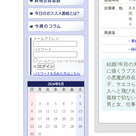
放送時間
13:0
出演者、他
本木
潤、
博、
子、
再放送
メールアドレス
»
番
»
録
パスワード
メールアドレスとパスワードを記
結婚7年目の
憶
に描くラブス
パスワードを忘れた方はこちら
小悪魔的存在
子、サエコら
2026年8月
日
月
火
水
木
金
土
人へと飛び火
1
孤独で切ない
2
3
4
5
6
7
8
男と女、仕事
9
10
11
12
13
14
15
16
17
18
19
20
21
22
23
24
25
26
27
28
29
30
31