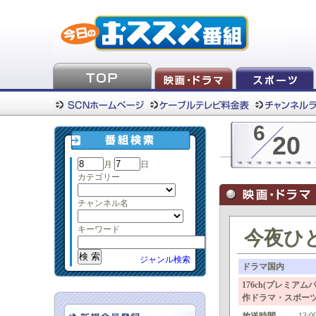
6
20
月
日
カテゴリー
チャンネル名
キーワード
今夜ひと
ジャンル検索
ドラマ国内
176ch(プレミア
作ドラマ・スポー