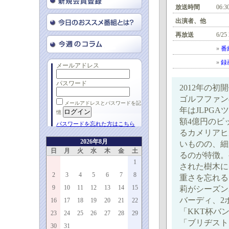
放送時間
06:3
出演者、他
再放送
6/25
»
番
»
録
メールアドレス
パスワード
2012年の
ゴルフファン
メールアドレスとパスワードを記
年はJLPG
憶
額4億円のビ
パスワードを忘れた方はこちら
るカメリアヒ
2026年8月
いものの、細
日
月
火
水
木
金
土
るのが特徴。
1
された樹木に
2
3
4
5
6
7
8
重さを忘れる
9
10
11
12
13
14
15
莉がシーズン
バーディ、2
16
17
18
19
20
21
22
「KKT杯バ
23
24
25
26
27
28
29
「ブリヂスト
30
31