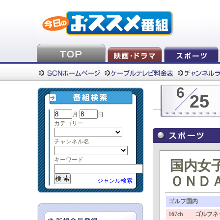
6
25
月
日
カテゴリー
チャンネル名
キーワード
国内女
ＯＮＤＡ
ジャンル検索
ゴルフ国内
167ch ゴルフ