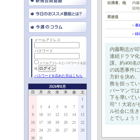
出演者、他
内藤
田明
再放送
»
番
»
録
メールアドレス
内藤剛志が叩
パスワード
連続ドラマ化
課。約400
メールアドレスとパスワードを記
憶
の凶悪事件に
パスワードを忘れた方はこちら
方針を決め、
務を担ってい
2026年8月
パーマンでは
日
月
火
水
木
金
土
下を導いてい
1
司”！大岩が
2
3
4
5
6
7
8
ル社会に生き
9
10
11
12
13
14
15
とでしょう！
16
17
18
19
20
21
22
23
24
25
26
27
28
29
30
31