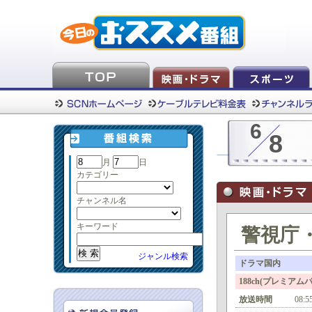
6
8
月
日
カテゴリー
チャンネル名
キーワード
警視庁・
ジャンル検索
ドラマ国内
188ch(プレミア
放送時間
08:5