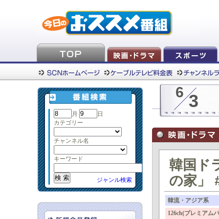
6
3
月
日
カテゴリー
チャンネル名
キーワード
韓国ド
の家」 
ジャンル検索
韓流・アジア系
126ch(プレミ