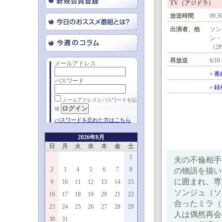
TV（アジドラ）
放送時間
09:3
出演者、他
ソン
ン・
（2
再放送
6/10
メールアドレス
»
番
パスワード
»
録
メールアドレスとパスワードを記
憶
パスワードを忘れた方はこちら
2026年8月
日
月
火
水
木
金
土
1
夫の不倫相手
2
3
4
5
6
7
8
の物語を描い
に囲まれ、専
9
10
11
12
13
14
15
ソンジュ（ソ
16
17
18
19
20
21
22
合ったミラ（
23
24
25
26
27
28
29
人は偶然再会
30
31