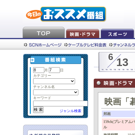
6
13
月
日
カテゴリー
チャンネル名
キーワード
映画「
ジャンル検索
邦画
159ch(プレミ
ル