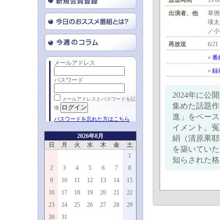
放送時間
19:0
出演者、他
草彅
瑛太
／小
再放送
6/21
»
番
メールアドレス
»
録
パスワード
2024年に
メールアドレスとパスワードを記
集めた話題作
憶
進」をベース
パスワードを忘れた方はこちら
イメント。冤
2026年8月
絹（清原果耶
日
月
火
水
木
金
土
を築いていた
1
知らされた格
2
3
4
5
6
7
8
9
10
11
12
13
14
15
16
17
18
19
20
21
22
23
24
25
26
27
28
29
30
31