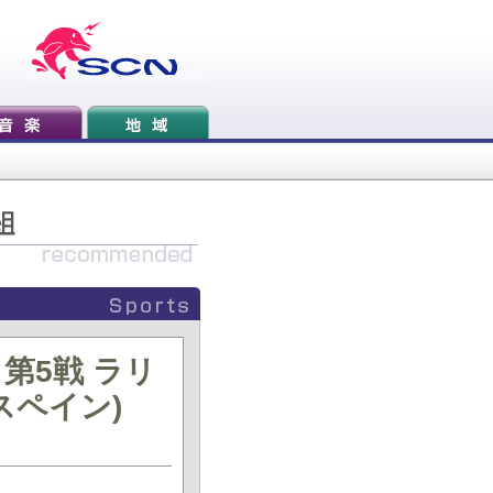
 第5戦 ラリ
スペイン)