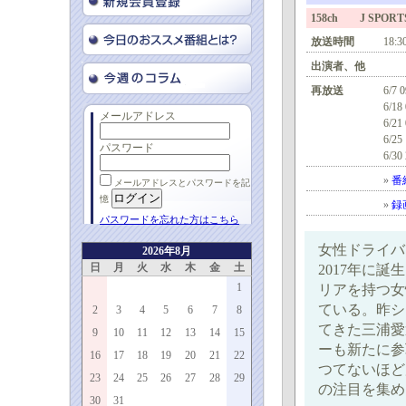
158ch J SPORTS
放送時間
18:3
出演者、他
再放送
6/7 
6/18
メールアドレス
6/21
6/25
パスワード
6/30
»
番
メールアドレスとパスワードを記
憶
»
録
パスワードを忘れた方はこちら
女性ドライバ
2026年8月
日
月
火
水
木
金
土
2017年に
1
リアを持つ女
ている。昨シ
2
3
4
5
6
7
8
てきた三浦愛選
9
10
11
12
13
14
15
ーも新たに参
16
17
18
19
20
21
22
つてないほど
23
24
25
26
27
28
29
の注目を集め
30
31