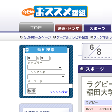
6
8
月
日
カテゴリー
チャンネル名
キーワード
ラグビー
稲田大学
ジャンル検索
ラグビー
168ch J SPORTS