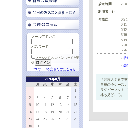
放送時間
20:0
出演者、他
再放送
6/9 
6/11
6/12
6/18
メールアドレス
6/19
6/20
パスワード
6/26
メールアドレスとパスワードを記
»
番
憶
»
録
パスワードを忘れた方はこちら
2026年8月
「関東大学春季交
日
月
火
水
木
金
土
各校の今シーズン
ラグビーフットボ
1
地も見どころ。
2
3
4
5
6
7
8
9
10
11
12
13
14
15
16
17
18
19
20
21
22
23
24
25
26
27
28
29
30
31