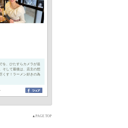
でを、ひたすらカメラが追
。そして最後は、店主の想
尽くす！ラーメン好きの為
ト
▲PAGE TOP