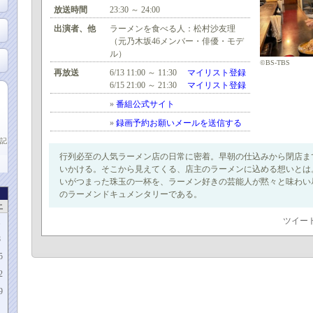
放送時間
23:30 ～ 24:00
出演者、他
ラーメンを食べる人：松村沙友理
（元乃木坂46メンバー・俳優・モデ
ル）
©BS-TBS
再放送
6/13 11:00 ～ 11:30
マイリスト登録
6/15 21:00 ～ 21:30
マイリスト登録
»
番組公式サイト
»
録画予約お願いメールを送信する
記
行列必至の人気ラーメン店の日常に密着。早朝の仕込みから閉店ま
いかける。そこから見えてくる、店主のラーメンに込める想いとは
いがつまった珠玉の一杯を、ラーメン好きの芸能人が黙々と味わい
のラーメンドキュメンタリーである。
土
ツイー
1
8
5
2
9