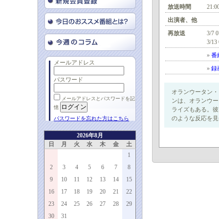
放送時間
21:0
出演者、他
再放送
3/7 
3/13
»
番
メールアドレス
»
録
パスワード
オランウータン・
メールアドレスとパスワードを記
ンは、オランウー
憶
ライズもある。彼
のような反応を見
パスワードを忘れた方はこちら
2026年8月
日
月
火
水
木
金
土
1
2
3
4
5
6
7
8
9
10
11
12
13
14
15
16
17
18
19
20
21
22
23
24
25
26
27
28
29
30
31