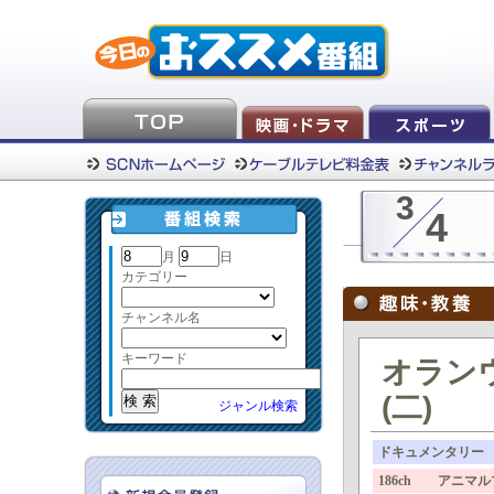
3
4
月
日
カテゴリー
チャンネル名
キーワード
オラン
(二)
ジャンル検索
ドキュメンタリー
186ch アニマ