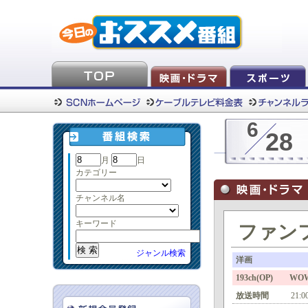
6
28
月
日
カテゴリー
チャンネル名
キーワード
ファン
ジャンル検索
洋画
193ch(OP) W
放送時間
21:0