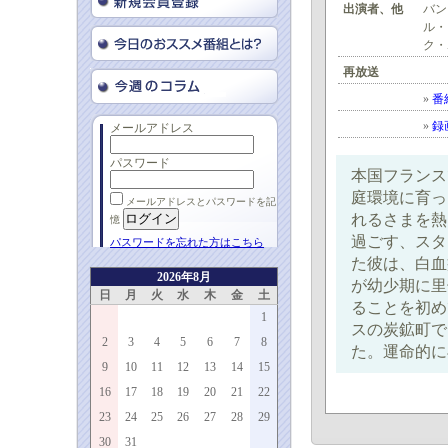
出演者、他
バン
ル・
ク・
再放送
»
番
»
録
メールアドレス
パスワード
本国フランス
庭環境に育っ
メールアドレスとパスワードを記
れるさまを熱
憶
過ごす、スタ
パスワードを忘れた方はこちら
た彼は、白血
2026年8月
が幼少期に里
日
月
火
水
木
金
土
ることを初め
1
スの炭鉱町で
2
3
4
5
6
7
8
た。運命的に
9
10
11
12
13
14
15
16
17
18
19
20
21
22
23
24
25
26
27
28
29
30
31