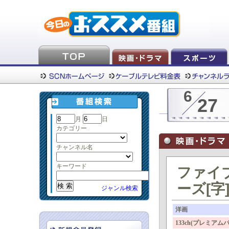
6
27
月
日
カテゴリー
チャンネル名
キーワード
ファイ
ーズ[字
ジャンル検索
洋画
133ch(プレミア