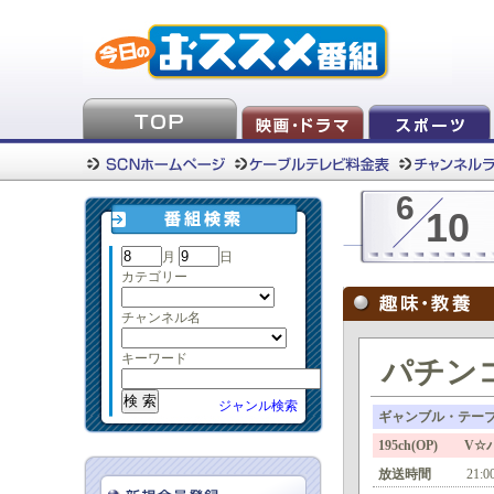
6
10
月
日
カテゴリー
チャンネル名
キーワード
パチンコ
ジャンル検索
ギャンブル・テー
195ch(OP) V
放送時間
21:0