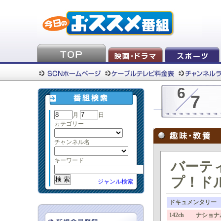
6
7
月
日
カテゴリー
チャンネル名
キーワード
バーテ
プ！ドル
ジャンル検索
ドキュメンタリー
142ch ナショ