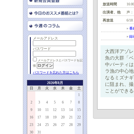
放送時間
16:0
出演者、他
声：
再放送
6/18
»
番
»
録
メールアドレス
パスワード
大西洋アゾレ
魚の大群「ベ
メールアドレスとパスワードを記
中バーティは
憶
ラ漁の中心地
パスワードを忘れた方はこちら
なるミズナギ
2026年8月
に阻まれ、撮
日
月
火
水
木
金
土
ことができる
1
2
3
4
5
6
7
8
9
10
11
12
13
14
15
16
17
18
19
20
21
22
23
24
25
26
27
28
29
30
31