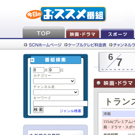
6
7
月
日
カテゴリー
チャンネル名
キーワード
トラン
ジャンル検索
洋画
155ch(プレミア
画・ドラマ・スポ