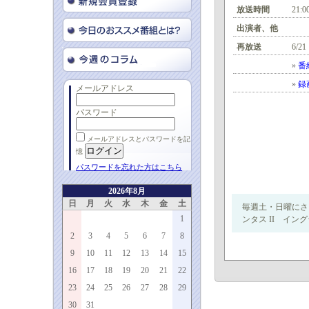
放送時間
21:0
出演者、他
再放送
6/21
»
番
»
録
メールアドレス
パスワード
メールアドレスとパスワードを記
憶
パスワードを忘れた方はこちら
2026年8月
日
月
火
水
木
金
土
毎週土・日曜にさ
1
ンタス II イ
2
3
4
5
6
7
8
9
10
11
12
13
14
15
16
17
18
19
20
21
22
23
24
25
26
27
28
29
30
31