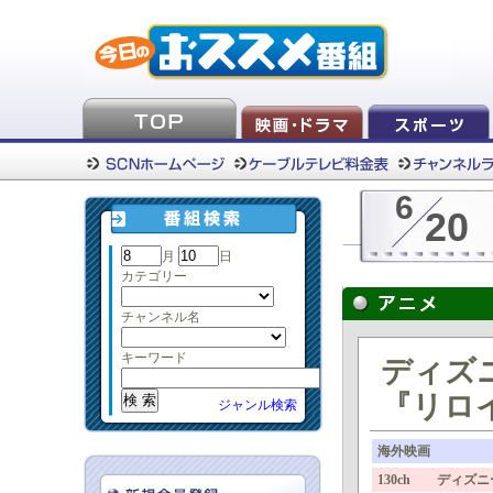
6
20
月
日
カテゴリー
チャンネル名
キーワード
ディズ
『リロ
ジャンル検索
海外映画
130ch ディズ