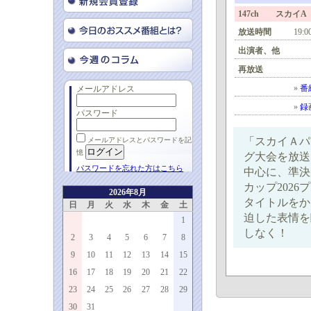
147ch スカイA
放送時間
19:0
出演者、他
再放送
»
番
メールアドレス
»
録
パスワード
「スカイＡパ
メールアドレスとパスワードを記
憶
グ大会を放送
パスワードを忘れた方はこちら
中心に、準決
カップ202
2026年8月
タイトルをか
日
月
火
水
木
金
土
迫した表情を
1
しなく！
2
3
4
5
6
7
8
9
10
11
12
13
14
15
16
17
18
19
20
21
22
23
24
25
26
27
28
29
30
31