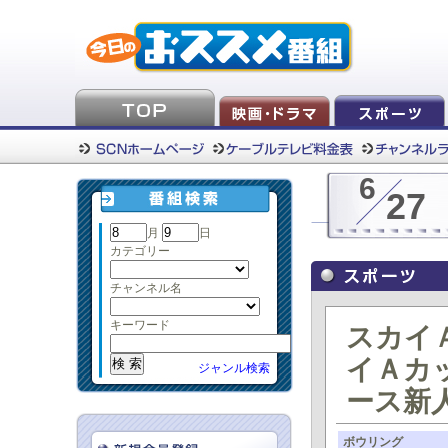
6
27
月
日
カテゴリー
チャンネル名
キーワード
スカイ
イＡカ
ジャンル検索
ース新
ボウリング