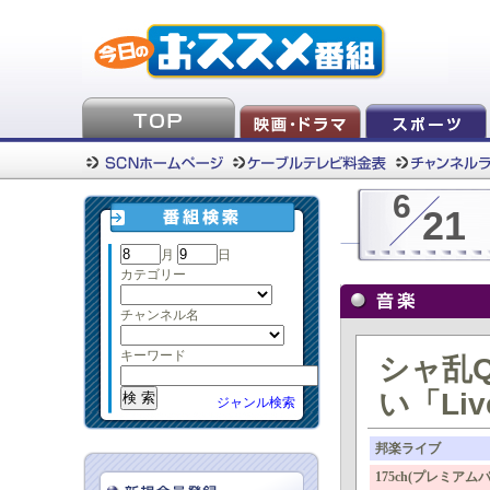
6
21
月
日
カテゴリー
チャンネル名
キーワード
シャ乱Q
い「Live
ジャンル検索
邦楽ライブ
175ch(プレミ