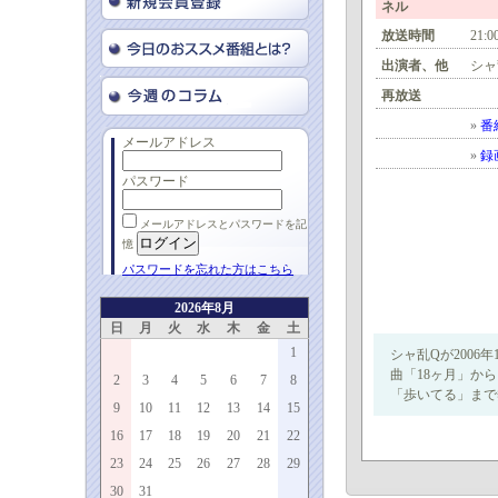
ネル
放送時間
21:0
出演者、他
シャ
再放送
»
番
メールアドレス
»
録
パスワード
メールアドレスとパスワードを記
憶
パスワードを忘れた方はこちら
2026年8月
日
月
火
水
木
金
土
1
シャ乱Qが200
曲「18ヶ月」か
2
3
4
5
6
7
8
「歩いてる」まで
9
10
11
12
13
14
15
16
17
18
19
20
21
22
23
24
25
26
27
28
29
30
31