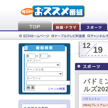
12
19
月
日
カテゴリー
チャンネル名
キーワード
バドミ
ルズ20
ジャンル検索
バドミントン
188ch(プレミア