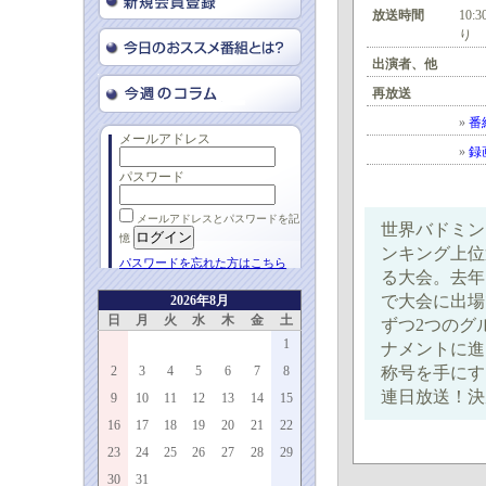
放送時間
10:
り
出演者、他
再放送
»
番
メールアドレス
»
録
パスワード
メールアドレスとパスワードを記
世界バドミン
憶
ンキング上位
パスワードを忘れた方はこちら
る大会。去年
で大会に出場
2026年8月
日
月
火
水
木
金
土
ずつ2つのグ
1
ナメントに進
2
3
4
5
6
7
8
称号を手にす
連日放送！決
9
10
11
12
13
14
15
16
17
18
19
20
21
22
23
24
25
26
27
28
29
30
31