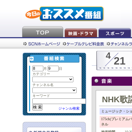
4
21
月
日
カテゴリー
チャンネル名
キーワード
NHK歌
ジャンル検索
ミュージック・シ
175ch(プレミ
ネル