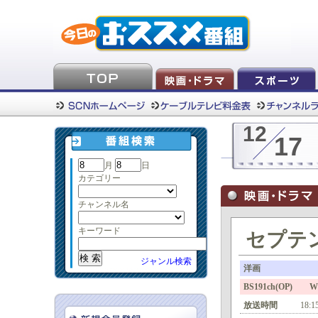
12
17
月
日
カテゴリー
チャンネル名
キーワード
セプテ
ジャンル検索
洋画
BS191ch(OP)
放送時間
18:1