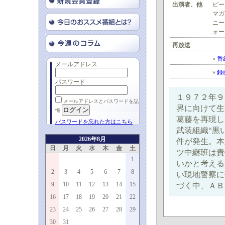
出演者、他
ピー
マガ
ニー
ォー
再放送
»
番
メールアドレス
»
録
パスワード
１９７２年９
メールアドレスとパスワードを記
界に向けて生
憶
葛藤を再現し
パスワードを忘れた方はこちら
武装組織“黒
2026年8月
件が発生。本
日
月
火
水
木
金
土
ツ中継班は責
1
いかと考える
2
3
4
5
6
7
8
い現地警察に
9
10
11
12
13
14
15
づく中、ＡＢ
16
17
18
19
20
21
22
23
24
25
26
27
28
29
30
31