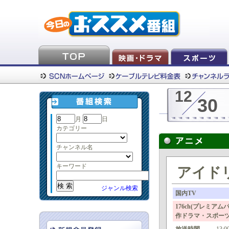
12
30
月
日
カテゴリー
チャンネル名
キーワード
アイド
ジャンル検索
国内TV
176ch(プレミア
作ドラマ・スポー