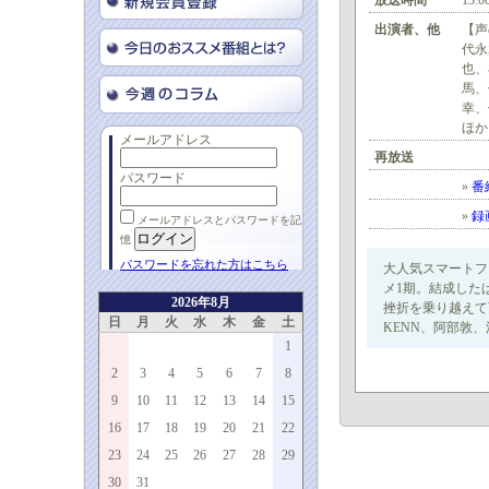
放送時間
13:0
出演者、他
【声
代永
也、
馬、
幸、
ほか
メールアドレス
再放送
パスワード
»
番
»
録
メールアドレスとパスワードを記
憶
パスワードを忘れた方はこちら
大人気スマートフ
メ1期。結成した
2026年8月
挫折を乗り越えて
日
月
火
水
木
金
土
KENN、阿部敦
1
2
3
4
5
6
7
8
9
10
11
12
13
14
15
16
17
18
19
20
21
22
23
24
25
26
27
28
29
30
31