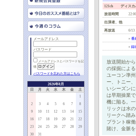
121ch ディス
放送時間
22:0
出演者、他
再放送
6/13
»
番
メールアドレス
»
録
パスワード
放送開始から
メールアドレスとパスワードを記
憶
の採掘による
パスワードを忘れた方はこちら
ユーコン準州
ー、トニー、
2026年8月
いシーズンに
日
月
火
水
木
金
土
は早期操業で
1
機に陥る。一
2
3
4
5
6
7
8
リックは水の
9
10
11
12
13
14
15
リークへ踏み
16
17
18
19
20
21
22
プラント稼働
23
24
25
26
27
28
29
賭け、金脈を
30
31