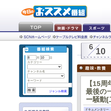
6
10
月
日
カテゴリー
チャンネル名
キーワード
【15
最後の
ジャンル検索
ー騒動[
ドキュメンタリー