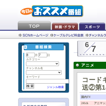
6
7
月
日
カテゴリー
チャンネル名
キーワード
コード
送②第1
ジャンル検索
国内TV
241ch アニマッ