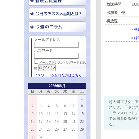
放送時間
13:0
出演者、他
再放送
»
番
»
録
メールアドレス
パスワード
メールアドレスとパスワードを記
憶
パスワードを忘れた方はこちら
2026年8月
日
月
火
水
木
金
土
1
超大国ブリタニア
2
3
4
5
6
7
8
スザク。「ギアス
「ランスロット」
9
10
11
12
13
14
15
て帝国を揺るがす
16
17
18
19
20
21
22
る。
23
24
25
26
27
28
29
30
31