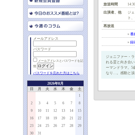
放送時間
14:3
出演者、他
ジェ
ト、
再放送
»
番
メールアドレス
»
録
パスワード
ジェニファー・ラ
メールアドレスとパスワードを記
れる霊と向き合い
憶
ーマンドラマ。5
なり…。感動と涙
パスワードを忘れた方はこちら
2026年8月
日
月
火
水
木
金
土
1
2
3
4
5
6
7
8
9
10
11
12
13
14
15
16
17
18
19
20
21
22
23
24
25
26
27
28
29
30
31