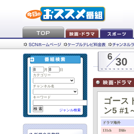
6
30
月
日
カテゴリー
チャンネル名
キーワード
ゴース
ン5 #1
ジャンル検索
ドラマ海外
131ch Dlife