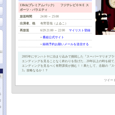
138ch(プレミアムパック) フジテレビＯＮＥ ス
ポーツ・バラエティ
放送時間
24:00 ～ 25:00
出演者、他
有野晋哉（よゐこ）
再放送
6/29 21:00 ～ 22:00
マイリスト登録
»
番組公式サイト
»
録画予約お願いメールを送信する
記
2005年にサンハトヤに泊まり込みで挑戦した『スーパーマリオブラ
エンディングを見ることなく終わりを告げた…20年以上の時を経
エンディングを見るべく有野課長が挑む！！果たして、念願の『ス
3』攻略なるか！？
土
ツイー
1
8
5
2
9