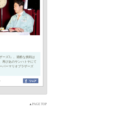
ザーズ3』。過酷な挑戦は
て、再びあのサンハトヤにて
ーパーマリオブラザーズ
ト
▲PAGE TOP