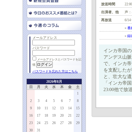
放送時間
22:0
出演者、他
声：
再放送
6/14
»
番
»
録
メールアドレス
パスワード
インカ帝国の
アンデス山脈
メールアドレスとパスワードを記
で、インカ帝
憶
を支配したが
パスワードを忘れた方はこちら
と、壮大な遺
2026年8月
「インカ帝国：
日
月
火
水
木
金
土
23:00他で放
1
2
3
4
5
6
7
8
9
10
11
12
13
14
15
16
17
18
19
20
21
22
23
24
25
26
27
28
29
30
31