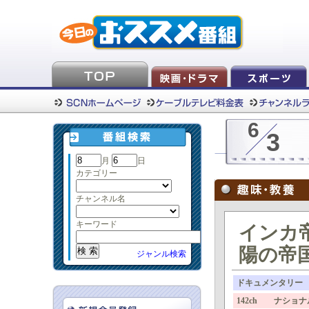
6
3
月
日
カテゴリー
チャンネル名
キーワード
インカ
陽の帝国
ジャンル検索
ドキュメンタリー
142ch ナショ