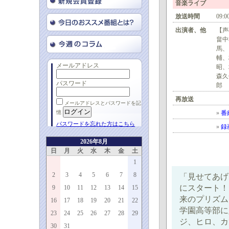
音楽ライブ
放送時間
09:0
出演者、他
【声
畠中
馬、
輔、
メールアドレス
昭、
森久
パスワード
郎
再放送
メールアドレスとパスワードを記
憶
»
番
パスワードを忘れた方はこちら
»
録
2026年8月
日
月
火
水
木
金
土
1
2
3
4
5
6
7
8
「見せてあげ
にスタート！
9
10
11
12
13
14
15
来のプリズム
16
17
18
19
20
21
22
学園高等部に入
23
24
25
26
27
28
29
ジ、ヒロ、カ
30
31