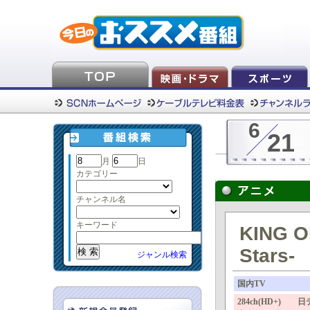
6
21
月
日
カテゴリー
チャンネル名
キーワード
KING O
Stars
ジャンル検索
国内TV
284ch(HD+)