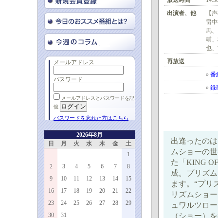
放送時間
14:5
出演者、他
【声
畠中
馬、
輔、
也、
再放送
メールアドレス
»
番
パスワード
»
録
メールアドレスとパスワードを記
憶
パスワードを忘れた方はこちら
2026年8月
出逢ったのは
日
月
火
水
木
金
土
ムショーの世
1
た「KING OF
2
3
4
5
6
7
8
成。プリズム
9
10
11
12
13
14
15
ます。“プリ
16
17
18
19
20
21
22
リズムショー
23
24
25
26
27
28
29
ュワルツロー
30
31
（ショー）を