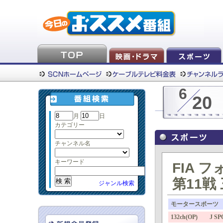
6
20
月
日
カテゴリー
チャンネル名
キーワード
FIA 
第11戦
ジャンル検索
モータースポーツ
132ch(OP) J SP