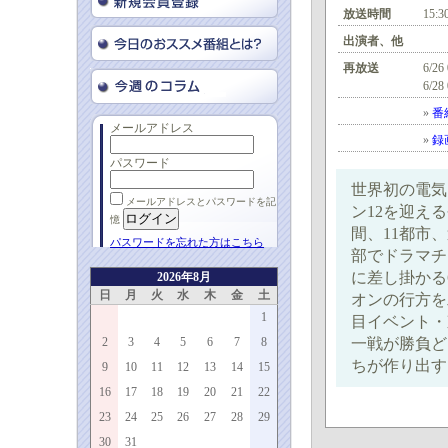
放送時間
15:3
出演者、他
再放送
6/26
6/28
»
番
メールアドレス
»
録
パスワード
世界初の電気
メールアドレスとパスワードを記
ン12を迎える
憶
間、11都市
パスワードを忘れた方はこちら
部でドラマチ
に差し掛かる
2026年8月
日
月
火
水
木
金
土
オンの行方を
1
目イベント・
2
3
4
5
6
7
8
一戦が勝負ど
ちが作り出す
9
10
11
12
13
14
15
16
17
18
19
20
21
22
23
24
25
26
27
28
29
30
31