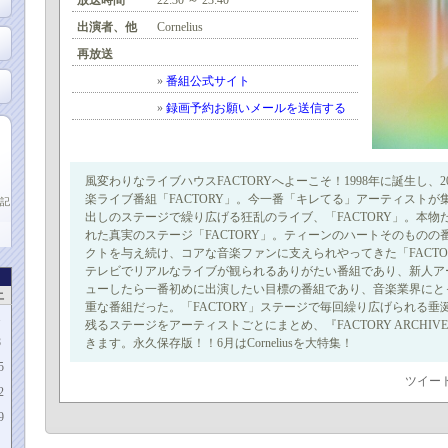
放送時間
22:30 ～ 23:40
出演者、他
Cornelius
再放送
»
番組公式サイト
»
録画予約お願いメールを送信する
風変わりなライブハウスFACTORYへよーこそ！1998年に誕生し、
楽ライブ番組「FACTORY」。今一番「キレてる」アーティストが
記
出しのステージで繰り広げる狂乱のライブ、「FACTORY」。本物
れた真実のステージ「FACTORY」。ティーンのハートそのものの
クトを与え続け、コアな音楽ファンに支えられやってきた「FACTO
テレビでリアルなライブが観られるありがたい番組であり、新人ア
ューしたら一番初めに出演したい目標の番組であり、音楽業界にと
土
重な番組だった。「FACTORY」ステージで毎回繰り広げられる垂
1
残るステージをアーティストごとにまとめ、『FACTORY ARCHI
8
きます。永久保存版！！6月はCorneliusを大特集！
5
ツイー
2
9