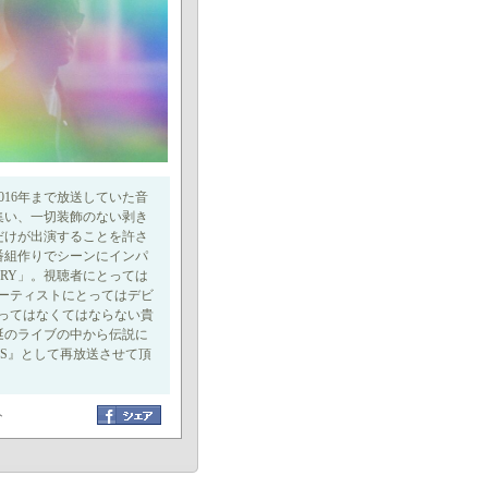
2016年まで放送していた音
集い、一切装飾のない剥き
だけが出演することを許さ
番組作りでシーンにインパ
RY」。視聴者にとっては
ーティストにとってはデビ
ってはなくてはならない貴
涎のライブの中から伝説に
VES』として再放送させて頂
ト