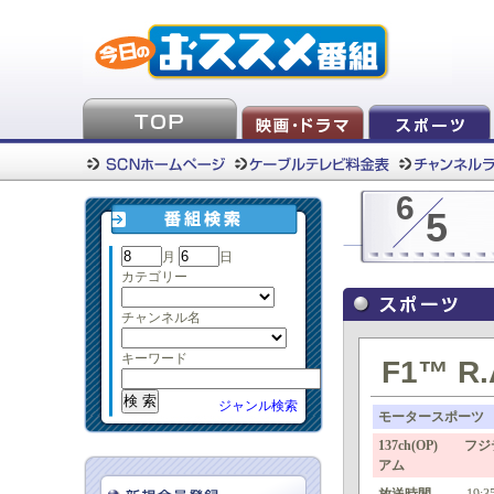
6
5
月
日
カテゴリー
チャンネル名
キーワード
F1™ R.
ジャンル検索
モータースポーツ
137ch(OP) 
アム