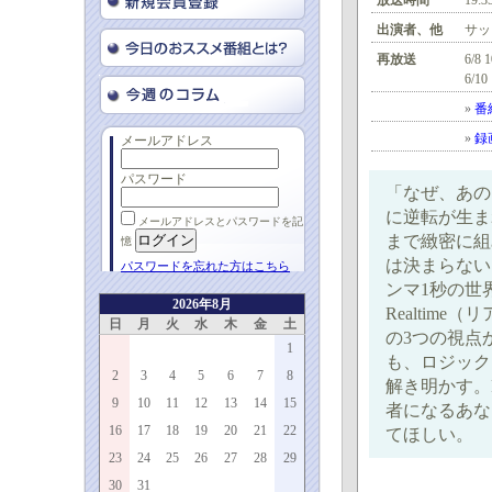
放送時間
19:3
出演者、他
サッ
再放送
6/8 
6/10
»
番
»
録
メールアドレス
パスワード
「なぜ、あの
に逆転が生ま
メールアドレスとパスワードを記
まで緻密に組
憶
は決まらない
パスワードを忘れた方はこちら
ンマ1秒の世
2026年8月
Realtime
日
月
火
水
木
金
土
の3つの視点
1
も、ロジック
2
3
4
5
6
7
8
解き明かす。
9
10
11
12
13
14
15
者になるあな
16
17
18
19
20
21
22
てほしい。
23
24
25
26
27
28
29
30
31