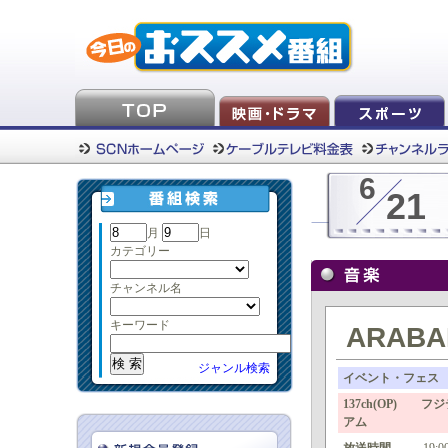
6
21
月
日
カテゴリー
チャンネル名
キーワード
ARABA
ジャンル検索
イベント・フェス
137ch(OP) 
アム