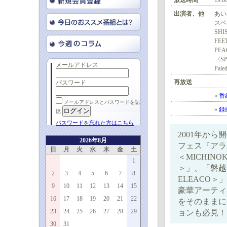
放送時間
19:0
出演者、他
あい
スペ
SHI
FE
PEA
〈SP
メールアドレス
Pal
再放送
パスワード
»
番
メールアドレスとパスワードを記
»
録
憶
パスワードを忘れた方はこちら
2001年か
2026年8月
フェス『アラ
日
月
火
水
木
金
土
＜MICHIN
1
＞」、「磐越 
2
3
4
5
6
7
8
ELEACO＞
9
10
11
12
13
14
15
豪華アーティ
16
17
18
19
20
21
22
をそのままに
23
24
25
26
27
28
29
ョンも必見！
30
31