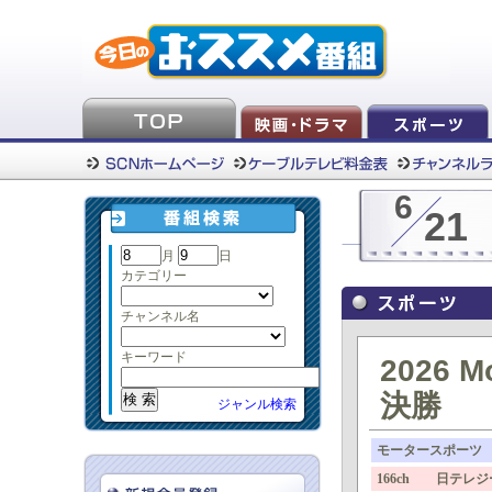
6
21
月
日
カテゴリー
チャンネル名
キーワード
2026 
決勝
ジャンル検索
モータースポーツ
166ch 日テレ