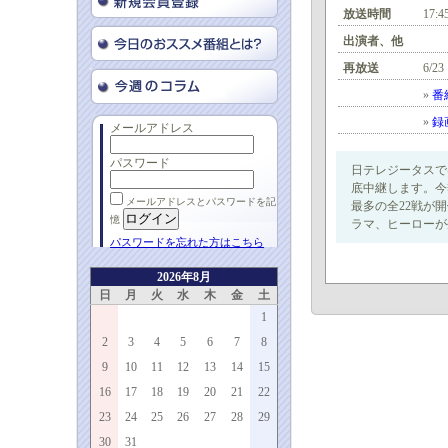
放送時間
17:4
出演者、他
再放送
6/23
»
番
»
録
メールアドレス
パスワード
日テレジータスで
底中継します。今
メールアドレスとパスワードを記
最多の全22戦が
憶
ラマ、ヒーローが
パスワードを忘れた方はこちら
2026年8月
日
月
火
水
木
金
土
1
2
3
4
5
6
7
8
9
10
11
12
13
14
15
16
17
18
19
20
21
22
23
24
25
26
27
28
29
30
31