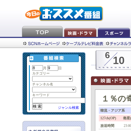
6
10
月
日
カテゴリー
チャンネル名
キーワード
１％の奇跡
ジャンル検索
韓流・アジア系
127ch(OP) 衛
放送時間
23:0