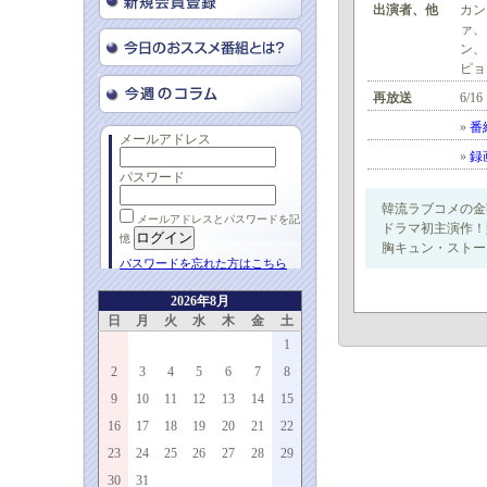
出演者、他
カン
ァ、
ン、
ピョ
再放送
6/16
»
番
メールアドレス
»
録
パスワード
韓流ラブコメの金
メールアドレスとパスワードを記
ドラマ初主演作！
憶
胸キュン・ストー
パスワードを忘れた方はこちら
2026年8月
日
月
火
水
木
金
土
1
2
3
4
5
6
7
8
9
10
11
12
13
14
15
16
17
18
19
20
21
22
23
24
25
26
27
28
29
30
31