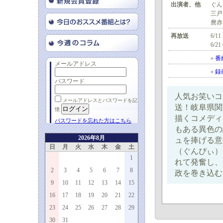
出演者、他
ぐん
三戸
麿赤
再放送
6/11
6/21
»
番
メールアドレス
»
録
パスワード
人気お笑いコ
メールアドレスとパスワードを記
送！岐阜県関
憶
描くコメディ
パスワードを忘れた方はこちら
もある異色の
2026年8月
ュを捧げる意
日
月
火
水
木
金
土
（ぐんぴぃ）
1
れて発奮し、
2
3
4
5
6
7
8
政を巻き込む
9
10
11
12
13
14
15
16
17
18
19
20
21
22
23
24
25
26
27
28
29
30
31