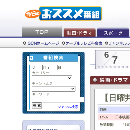
6
7
月
日
カテゴリー
チャンネル名
キーワード
【日曜
ジャンル検索
邦画
125ch 日本映
放送時間
21:0