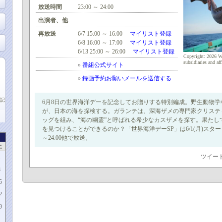
放送時間
23:00 ～ 24:00
出演者、他
再放送
6/7 15:00 ～ 16:00
マイリスト登録
6/8 16:00 ～ 17:00
マイリスト登録
6/13 25:00 ～ 26:00
マイリスト登録
Copyright: 2026 War
subsidiaries and aff
»
番組公式サイト
»
録画予約お願いメールを送信する
記
6月8日の世界海洋デーを記念してお贈りする特別編成。野生動物
が、日本の海を探検する。ガランテは、深海ザメの専門家クリステ
ッグを組み、“海の幽霊”と呼ばれる希少なカスザメを探す。果たし
を見つけることができるのか？「世界海洋デーSP」は6/1(月)スタート
～24:00他で放送。
土
ツイー
1
8
5
2
9