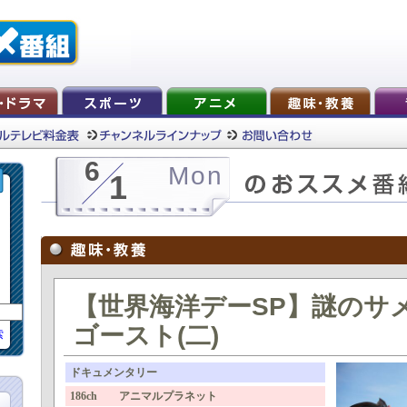
6
Mon
1
【世界海洋デーSP】謎のサ
ゴースト(二)
索
ドキュメンタリー
186ch アニマルプラネット