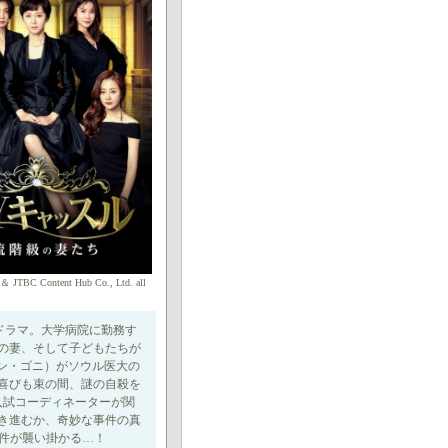
p ＆ JTBC Content Hub Co., Ltd. all
トドラマ。大学病院に勤務す
の妻、そして子どもたちが
ソン・ゴニ）がソウル医大の
喜びも束の間、謎の自殺を
入試コーディネーターが関
き進むか、奇妙な事件の真
事件が襲い掛かる…！