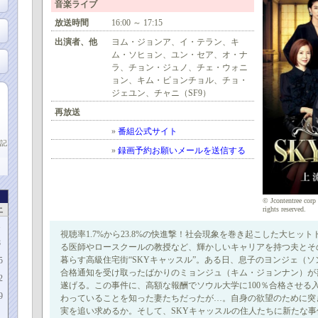
音楽ライブ
放送時間
16:00 ～ 17:15
出演者、他
ヨム・ジョンア、イ・テラン、キ
ム・ソヒョン、ユン・セア、オ・ナ
ラ、チョン・ジュノ、チェ・ウォニ
ョン、キム・ビョンチョル、チョ・
ジェユン、チャニ（SF9）
再放送
»
番組公式サイト
記
»
録画予約お願いメールを送信する
© Jcontentree cor
土
rights reserved.
1
視聴率1.7%から23.8%の快進撃！社会現象を巻き起こした大ヒッ
8
る医師やロースクールの教授など、輝かしいキャリアを持つ夫とそ
暮らす高級住宅街“SKYキャッスル”。ある日、息子のヨンジェ（
5
合格通知を受け取ったばかりのミョンジュ（キム・ジョンナン）が
2
遂げる。この事件に、高額な報酬でソウル大学に100％合格させる
9
わっていることを知った妻たちだったが…。自身の欲望のために突
実を追い求めるか。そして、SKYキャッスルの住人たちに新たな