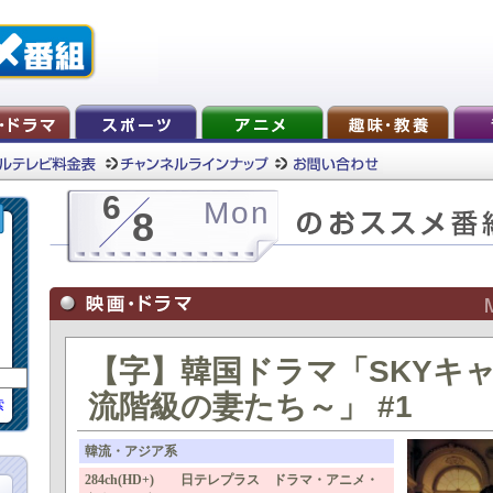
6
Mon
8
【字】韓国ドラマ「SKYキ
流階級の妻たち～」 #1
索
韓流・アジア系
284ch(HD+) 日テレプラス ドラマ・アニメ・