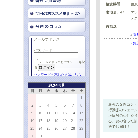
放送時間
18:0
出演者、他
アン
レク
再放送
»
番
メールアドレス
»
録
パスワード
メールアドレスとパスワードを記
憶
パスワードを忘れた方はこちら
2026年8月
日
月
火
水
木
金
土
1
最強の女性コンビ
2
3
4
5
6
7
8
行動派のジェーン
9
10
11
12
13
14
15
正反対の個性を持
16
17
18
19
20
21
22
る。息の合った掛
送でお届け！
23
24
25
26
27
28
29
30
31