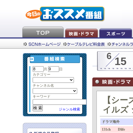
6
15
月
日
カテゴリー
チャンネル名
キーワード
【シー
イルズ シ
ジャンル検索
ドラマ海外
131ch Dlife