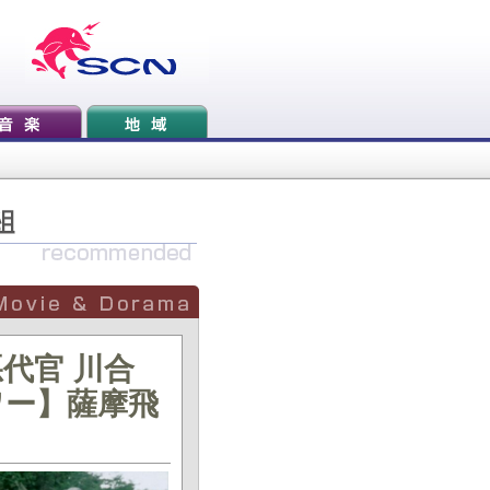
代官 川合
ワー】薩摩飛