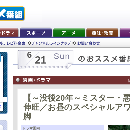
6
Sun
21
【～没後20年～ミスター・悪
伸旺／お昼のスペシャルア
索
脚
ドラマ国内