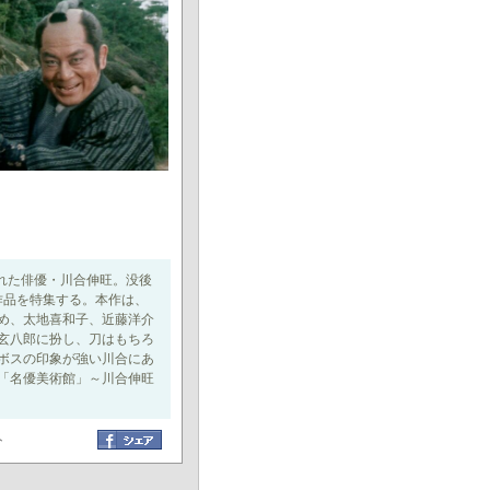
れた俳優・川合伸旺。没後
作品を特集する。本作は、
め、太地喜和子、近藤洋介
玄八郎に扮し、刀はもちろ
ボスの印象が強い川合にあ
「名優美術館」～川合伸旺
ト