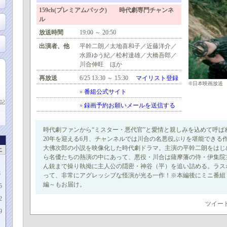
159ch(プレミアムパック) 時代劇専門チャンネ
ル
放送時間
19:00 ～ 20:50
出演者、他
平幹二朗／太地喜和子／近藤洋介／
水原ゆう紀／松村達雄／大橋吾郎／
川合伸旺 ほか
再放送
6/25 13:30 ～ 15:30
マイリスト登録
©日本映画放送
»
番組公式サイト
記
»
録画予約お願いメールを送信する
時代劇ファンから“ミスター・悪代官”と愛情と親しみを込めて呼ば
20年を迎える6月、チャンネルでは川合の名悪役ぶりを堪能できる
大佛次郎の小説を映像化した時代劇ドラマ。主演の平幹二朗をはじ
土
ら名優たちの熱演の中にあって、悪役・川合は薩摩藩の侍・伊集院
1
ん銃まで操り執拗に主人公の隠密・神谷（平）を追い詰める。ラス
8
って、非常にアグレッシブな怪演が光る一作！※本編後にミニ番組
編～もお届け。
5
2
ツイー
9