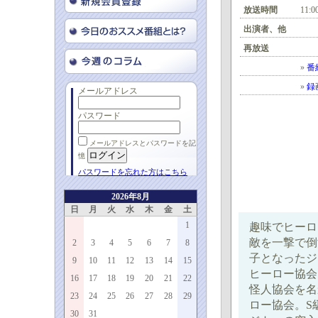
放送時間
11:0
出演者、他
再放送
»
番
»
録
メールアドレス
パスワード
メールアドレスとパスワードを記
憶
パスワードを忘れた方はこちら
2026年8月
日
月
火
水
木
金
土
1
趣味でヒーロ
敵を一撃で倒
2
3
4
5
6
7
8
子となったジ
9
10
11
12
13
14
15
ヒーロー協会
16
17
18
19
20
21
22
怪人協会を名
23
24
25
26
27
28
29
ロー協会。S
30
31