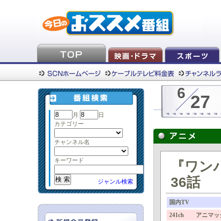
6
27
月
日
カテゴリー
チャンネル名
キーワード
『ワンパ
36話
ジャンル検索
国内TV
241ch アニマッ