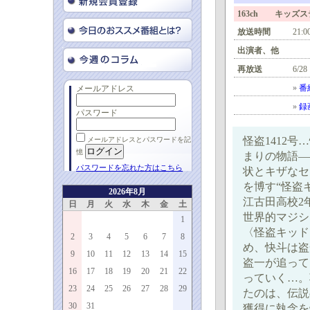
163ch キッズ
放送時間
21:0
出演者、他
再放送
6/28
»
番
メールアドレス
»
録
パスワード
怪盗1412
メールアドレスとパスワードを記
憶
まりの物語―
パスワードを忘れた方はこちら
状とキザなセ
を博す“怪盗
2026年8月
江古田高校2
日
月
火
水
木
金
土
世界的マジシ
1
〈怪盗キッド
2
3
4
5
6
7
8
め、快斗は盗
9
10
11
12
13
14
15
盗一が追って
16
17
18
19
20
21
22
っていく…。
23
24
25
26
27
28
29
たのは、伝説
30
31
獲得に執念を