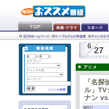
6
27
月
日
カテゴリー
チャンネル名
キーワード
「名探
ル」T
ジャンル検索
ナン v
国内TV