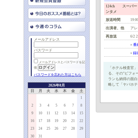
124ch スーパ
ンタメ
放送時間
19:0
出演者、他
アレ
再放送
6/2 
メールアドレス
»
番
パスワード
»
録
メールアドレスとパスワードを記
「ホテル検査官」
憶
る、その“ビフォ
パスワードを忘れた方はこちら
ランも納得の面白
略して「ヤバホテ」
2026年8月
日
月
火
水
木
金
土
1
2
3
4
5
6
7
8
9
10
11
12
13
14
15
16
17
18
19
20
21
22
23
24
25
26
27
28
29
30
31